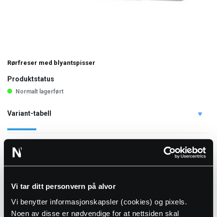
Rørfreser med blyantspisser
Produktstatus
Normalt lagerført
Variant-tabell
NRF nr.
Art. nr.
DN
Vekt
2528733
5008648
20
0.1
2528735
5008649
25
0.1
Vi tar ditt personvern på alvor
Vi benytter informasjonskapsler (cookies) og pixels.
2528737
5008650
32
0.2
Noen av disse er nødvendige for at nettsiden skal