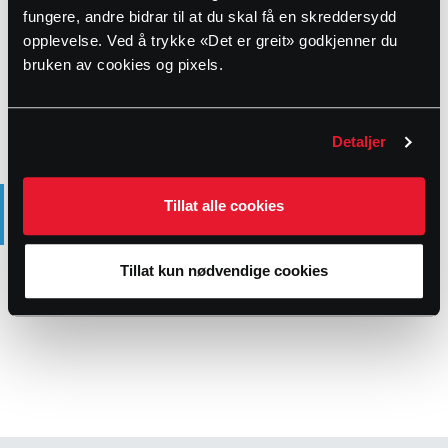
2528739
5008651
40
0.2
fungere, andre bidrar til at du skal få en skreddersydd
opplevelse. Ved å trykke «Det er greit» godkjenner du
2528742
5008652
50
0.3
bruken av cookies og pixels.
2528744
5008653
63
0.4
Detaljer
PRODUKTBESKRIVELSE
Tillat alle cookies
Rørfreser med blyantspisser-funksjon som enkelt skråskjærer
PE-rør fra dimensjon 20-63 mm.
Tillat kun nødvendige cookies