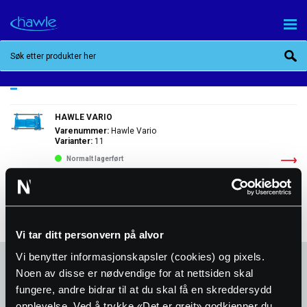
FILTRE
KATEGORIER
Vario
HAWLE VARIO
Varenummer:
Hawle Vario
Varianter:
11
Normalt lagerført
Vi tar ditt personvern på alvor
Vi benytter informasjonskapsler (cookies) og pixels.
Noen av disse er nødvendige for at nettsiden skal
fungere, andre bidrar til at du skal få en skreddersydd
opplevelse. Ved å trykke «Det er greit» godkjenner du