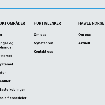
UKTOMRÅDER
HURTIGLENKER
HAWLE NORGE
er
Om oss
Om oss
inger og
Nyhetsbrev
Aktuelt
edninger
Kontakt oss
ystemet
systemet
nter
entiler
faste koblinger
sale flensedeler