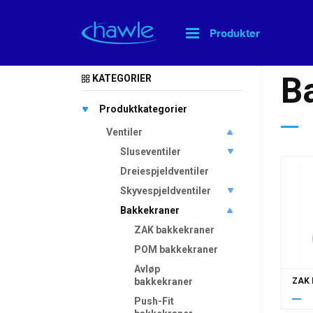
Produkter
Hjem
>
B
KATEGORIER
Produktkategorier
Ventiler
Sluseventiler
Dreiespjeldventiler
Skyvespjeldventiler
Bakkekraner
ZAK bakkekraner
POM bakkekraner
Avløp
bakkekraner
ZAK
Push-Fit