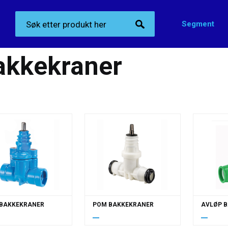
Segment
Produktkategorier
>
Ventiler
>
Bakkekraner
akkekraner
 BAKKEKRANER
POM BAKKEKRANER
AVLØP 