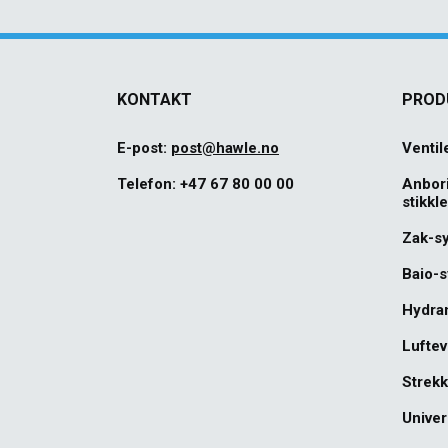
KONTAKT
PROD
E-post:
post@hawle.no
Ventil
Telefon:
+47 67 80 00 00
Anbor
stikkl
Zak-s
Baio-
Hydra
Luftev
Strekk
Univer