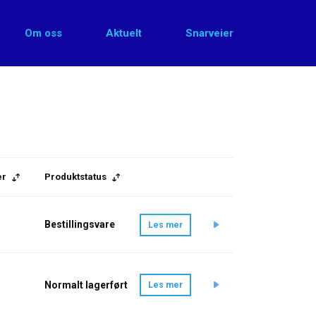
Om oss
Aktuelt
Snarveier
er
Produktstatus
Bestillingsvare
Les mer
Normalt lagerført
Les mer