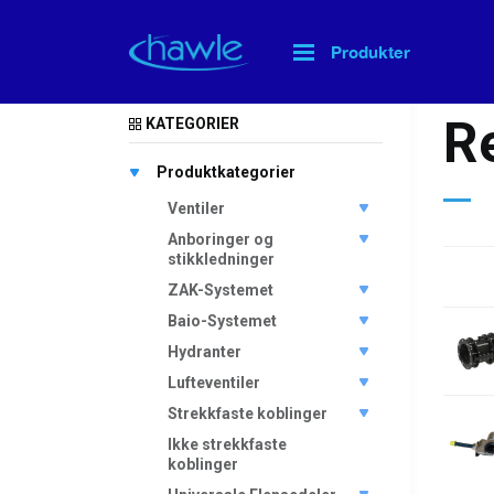
Produkter
Hjem
>
R
KATEGORIER
Produktkategorier
Ventiler
Anboringer og
stikkledninger
ZAK-Systemet
Baio-Systemet
Hydranter
Lufteventiler
Strekkfaste koblinger
Ikke strekkfaste
koblinger