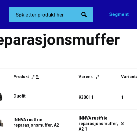
Segment
Produktkategorier
>
Reparasjonsmuffer
eparasjonsmuffer
Produkt
Varenr.
Variant
Duofit
930011
1
INNVA rustfrie
INNVA rustfrie
reparasjonsmuffer,
8
reparasjonsmuffer, A2
A2 1