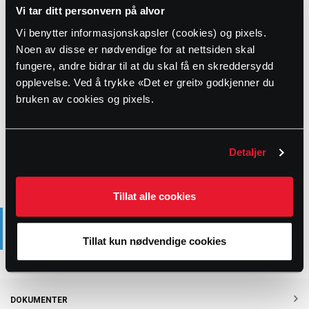
Vi tar ditt personvern på alvor
9811807
73542
175
0
Vi benytter informasjonskapsler (cookies) og pixels.
9811808
73552
200
0
Noen av disse er nødvendige for at nettsiden skal
9811809
73562
225
0
fungere, andre bidrar til at du skal få en skreddersydd
opplevelse. Ved å trykke «Det er greit» godkjenner du
9811811
73572
250
0
bruken av cookies og pixels.
9811812
73582
300
0
9811813
73592
350
0
Detaljer
Tillat alle cookies
PRODUKTBESKRIVELSE
Tillat kun nødvendige cookies
Terser, enkel
DOKUMENTER