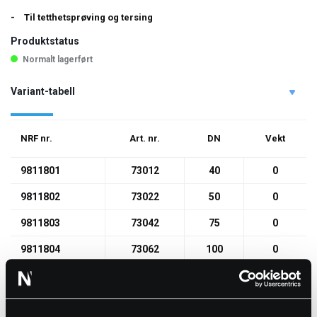
Til tetthetsprøving og tersing
Produktstatus
Normalt lagerført
Variant-tabell
NRF nr.
Art. nr.
DN
Vekt
9811801
73012
40
0
9811802
73022
50
0
9811803
73042
75
0
9811804
73062
100
0
9811805
73072
115
0
9811806
73092
150
0