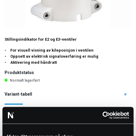
Stillingsindikator for E2 og E3-ventiler
For visuell visning av kileposisjon i ventilen
Oppsett av elektrisk signaloverføring er mulig
Aktivering med håndratt
Produktstatus
Normalt lagerført
Variant-tabell
NRF nr.
Art. nr.
DN
Vekt
190001
2170E2-HC110030
50
0.7