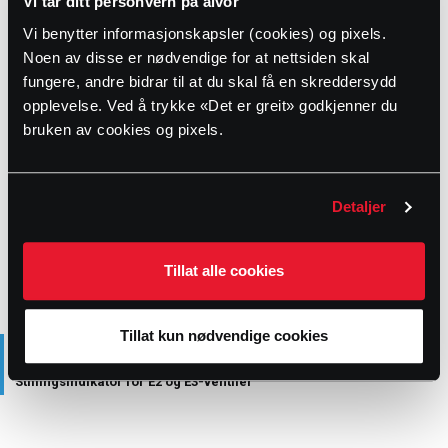
Vi tar ditt personvern på alvor
190002
2170E2-HC110039
65-80
1
Vi benytter informasjonskapsler (cookies) og pixels.
190003
2170E2-HC110044
100
1.2
Noen av disse er nødvendige for at nettsiden skal
fungere, andre bidrar til at du skal få en skreddersydd
190004
2170E2-HC110047
125
1.2
opplevelse. Ved å trykke «Det er greit» godkjenner du
190005
5007848
150
1.2
bruken av cookies og pixels.
190006
5007849
200
1.5
190007
2170E2-HC110063
250/300
8
Detaljer
190008
2170E2-HC110076
400
12
Tillat alle cookies
PRODUKTBESKRIVELSE
Tillat kun nødvendige cookies
Stillingsindikator for E2 og E3-ventiler