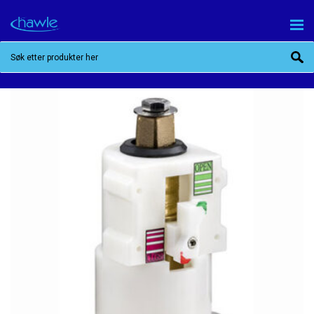
STILLINGSINDIKATOR FOR E2 OG E3 SLUSER