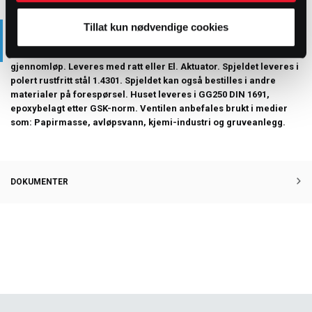
PRODUKTBESKRIVELSE
Tillat kun nødvendige cookies
Skyvespjeldsventil med ikke-stigende spindel. Helt fritt
gjennomløp. Leveres med ratt eller El. Aktuator. Spjeldet leveres i
polert rustfritt stål 1.4301. Spjeldet kan også bestilles i andre
materialer på forespørsel. Huset leveres i GG250 DIN 1691,
epoxybelagt etter GSK-norm. Ventilen anbefales brukt i medier
som: Papirmasse, avløpsvann, kjemi-industri og gruveanlegg.
DOKUMENTER