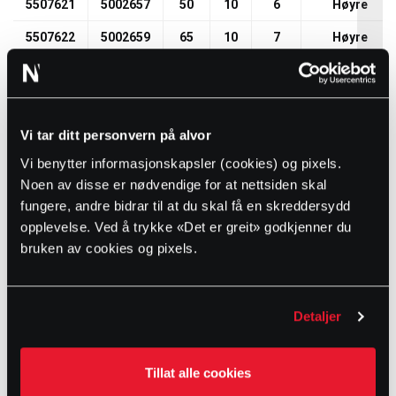
5507621
5002657
50
10
6
Høyre
5507622
5002659
65
10
7
Høyre
5507623
5002661
80
10
12
Høyre
5507624
5002663
100
10
14
Høyre
Vi tar ditt personvern på alvor
5507625
5002665
125
10
19
Høyre
Vi benytter informasjonskapsler (cookies) og pixels.
5507626
5002667
150
10
23
Høyre
Noen av disse er nødvendige for at nettsiden skal
5507627
5002669
200
10
36
Høyre
fungere, andre bidrar til at du skal få en skreddersydd
opplevelse. Ved å trykke «Det er greit» godkjenner du
5507628
5002637
250
6
72
Høyre
bruken av cookies og pixels.
5507629
5002640
300
6
96
Høyre
5507631
5002643
350
6
140
Høyre
Detaljer
5507632
5002646
400
6
176
Høyre
Tillat alle cookies