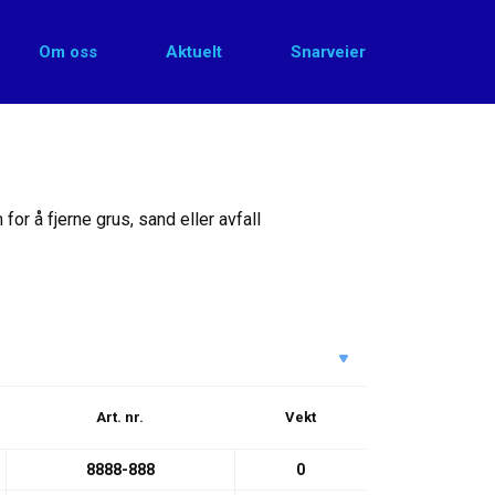
Om oss
Aktuelt
Snarveier
for å fjerne grus, sand eller avfall
Art. nr.
Vekt
8888-888
0