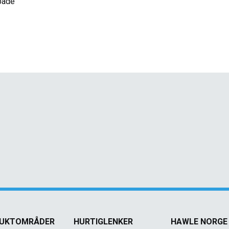
pade
UKTOMRÅDER
HURTIGLENKER
HAWLE NORGE