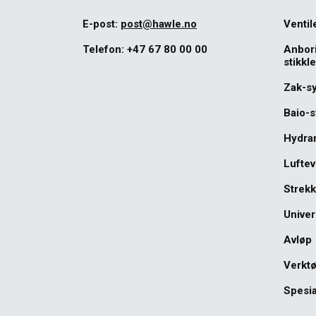
E-post:
post@hawle.no
Ventil
Telefon:
+47 67 80 00 00
Anbor
stikkl
Zak-s
Baio-
Hydra
Luftev
Strekk
Univer
Avløp
Verkt
Spesia