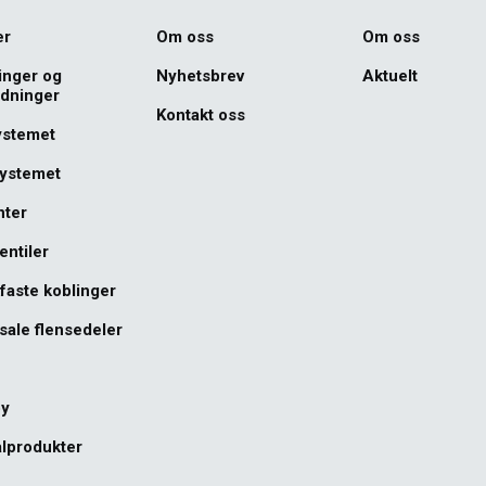
er
Om oss
Om oss
inger og
Nyhetsbrev
Aktuelt
edninger
Kontakt oss
ystemet
systemet
nter
entiler
faste koblinger
sale flensedeler
øy
lprodukter