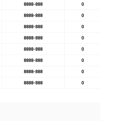
8888-888
0
8888-888
0
8888-888
0
8888-888
0
8888-888
0
8888-888
0
8888-888
0
8888-888
0