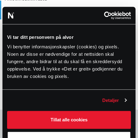
Støttehylse for bruk på PE-rør produsert i rustfritt stål AISI 304.
Andre dimensjoner og syrefast stål AISI 316 kan leveres på
forespørsel. Ved bestilling må enten SDR verdi eller innvendig
dimensjon oppgis.
Vi tar ditt personvern på alvor
Vi benytter informasjonskapsler (cookies) og pixels.
Noen av disse er nødvendige for at nettsiden skal
TEKNISK INFORMASJON
fungere, andre bidrar til at du skal få en skreddersydd
opplevelse. Ved å trykke «Det er greit» godkjenner du
bruken av cookies og pixels.
Detaljer
Tillat alle cookies