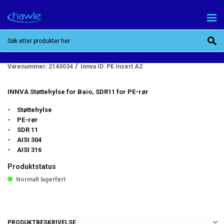
INNVA STØTTEHYLSE 500 SDR 11
/
Varenummer:
2140034
Innva ID:
PE Insert A2
INNVA Støttehylse for Baio, SDR11 for PE-rør
Støttehylse
PE-rør
SDR 11
AISI 304
AISI 316
Produktstatus
Normalt lagerført
PRODUKTBESKRIVELSE