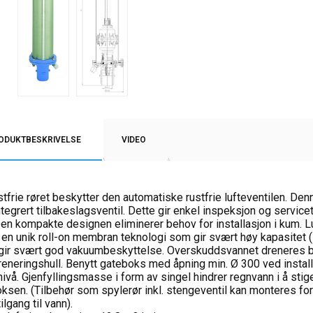
ODUKTBESKRIVELSE
VIDEO
stfrie røret beskytter den automatiske rustfrie lufteventilen. Den
tegrert tilbakeslagsventil. Dette gir enkel inspeksjon og service
 Den kompakte designen eliminerer behov for installasjon i kum. L
 en unik roll-on membran teknologi som gir svært høy kapasitet (i
gir svært god vakuumbeskyttelse. Overskuddsvannet dreneres b
reneringshull. Benytt gateboks med åpning min. Ø 300 ved instal
ivå. Gjenfyllingsmasse i form av singel hindrer regnvann i å stig
ksen. (Tilbehør som spylerør inkl. stengeventil kan monteres for
ilgang til vann).