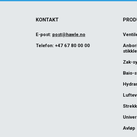
KONTAKT
PROD
E-post:
post@hawle.no
Ventil
Telefon:
+47 67 80 00 00
Anbor
stikkl
Zak-s
Baio-
Hydra
Luftev
Strekk
Univer
Avløp