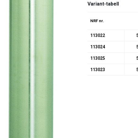
Variant-tabell
NRF nr.
113022
113024
113025
113023