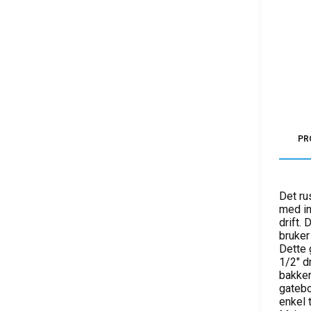
PR
Det ru
med in
drift.
bruker
Dette 
1/2″ d
bakken
gatebo
enkel t