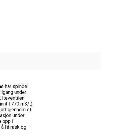
ne har spindel
tilgang under
ufteventilen
nntil 770 m3/t).
ort gjennom et
lasjon under
e opp i
 å få rask og