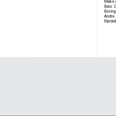
Maks u
Baio: 
Boring
Andre 
Rørdek