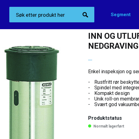
Segment
Produktkategorier
>
Lufteventiler
>
Inn og utluftningsventil for nedgraving – 
INN OG UTLU
NEDGRAVING 
Enkel inspeksjon og ser
Rustfritt rør beskytte
Spindel med integrer
Kompakt design
Unik roll-on membran
Svært god vakuumbe
Produktstatus
Normalt lagerført