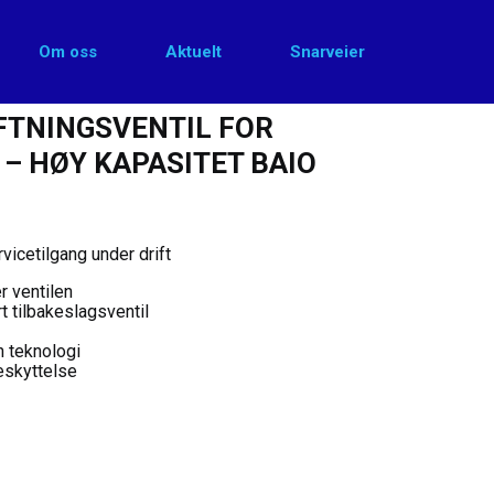
Om oss
Aktuelt
Snarveier
Høy kapasitet Baio
FTNINGSVENTIL FOR
– HØY KAPASITET BAIO
vicetilgang under drift
r ventilen
t tilbakeslagsventil
 teknologi
skyttelse