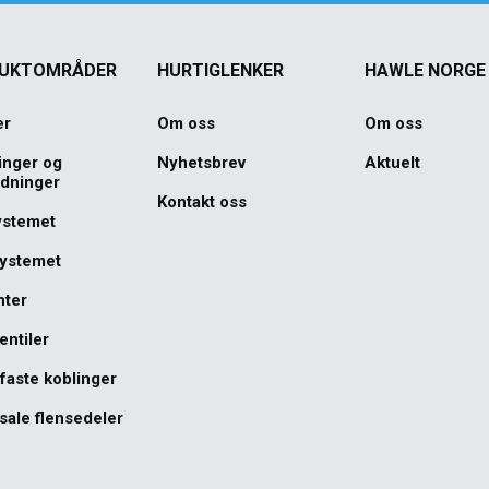
UKTOMRÅDER
HURTIGLENKER
HAWLE NORGE
er
Om oss
Om oss
inger og
Nyhetsbrev
Aktuelt
edninger
Kontakt oss
ystemet
systemet
nter
entiler
faste koblinger
sale flensedeler