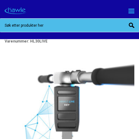
HAWLE.LIVE KEY
Varenummer:
HL30LIVE