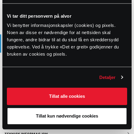
Bestillingsvare
Vi tar ditt personvern på alvor
Vi benytter informasjonskapsler (cookies) og pixels.
Noen av disse er nødvendige for at nettsiden skal
PRODUKTBESKRIVELSE
fungere, andre bidrar til at du skal få en skreddersydd
opplevelse. Ved å trykke «Det er greit» godkjenner du
Som operatør av et vannforsyningsnettverk står du overfor
bruken av cookies og pixels.
utfordringen med å drifte installasjonene dine effektivt samtidig
som du sikrer systemets sikkerhet og pålitelighet. Digitalisering
vil hjelpe deg med å oppnå høyere kvalitetsstandarder og jobbe
mer kostnadseffektivt.
Detaljer
Ved å bruke Hawle.live KEY kan du enkelt digitalisere
infrastrukturen for sluseventiler. Du får ikke bare informasjon om
Tillat alle cookies
status og posisjon for installasjonene dine, men også verdifulle
data som hjelper deg med å optimalisere effektiviteten i
nettverksdriften din.
Tillat kun nødvendige cookies