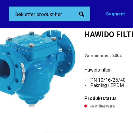
Segment
Produktkategorier
>
Ventiler
>
Hawido Filter – Dirt trap
HAWIDO FILT
Varenummer:
2002
Hawido filter
PN 10/16/25/40
Pakning i EPDM
Produktstatus
Bestillingsvare