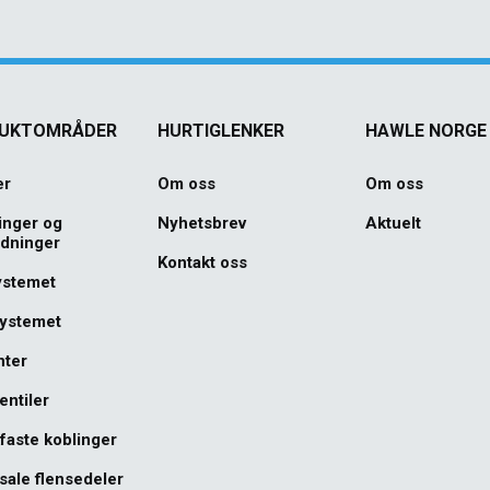
UKTOMRÅDER
HURTIGLENKER
HAWLE NORGE
er
Om oss
Om oss
inger og
Nyhetsbrev
Aktuelt
edninger
Kontakt oss
ystemet
systemet
nter
entiler
faste koblinger
sale flensedeler