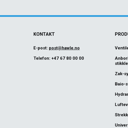
KONTAKT
PROD
E-post:
post@hawle.no
Ventil
Telefon:
+47 67 80 00 00
Anbor
stikkl
Zak-s
Baio-
Hydra
Luftev
Strekk
Univer