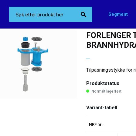
Segment
Produktkategorier
>
Hydrant-tilbehør
>
Forlenger til fristrøms brannhydrant
FORLENGER 
BRANNHYDR
Tilpasningsstykke for r
Produktstatus
Normalt lagerført
Variant-tabell
NRF nr.