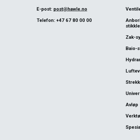
E-post:
post@hawle.no
Ventil
Telefon:
+47 67 80 00 00
Anbor
stikkl
Zak-s
Baio-
Hydra
Luftev
Strekk
Univer
Avløp
Verkt
Spesia