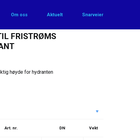
Om oss
Aktuelt
Snarveier
TIL FRISTRØMS
ANT
iktig høyde for hydranten
Art. nr.
DN
Vekt