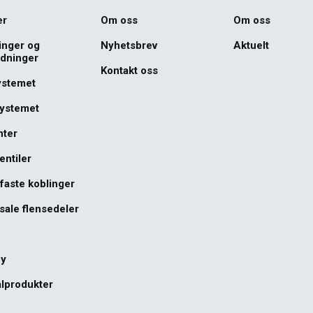
er
Om oss
Om oss
inger og
Nyhetsbrev
Aktuelt
edninger
Kontakt oss
ystemet
systemet
nter
entiler
faste koblinger
sale flensedeler
øy
lprodukter