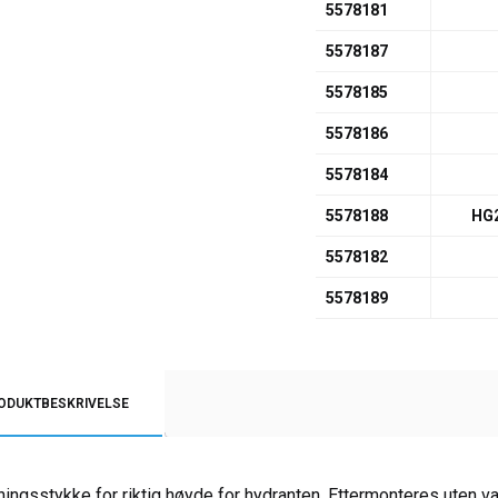
5578181
5578187
5578185
5578186
5578184
5578188
HG2
5578182
5578189
ODUKTBESKRIVELSE
ningsstykke for riktig høyde for hydranten. Ettermonteres uten v