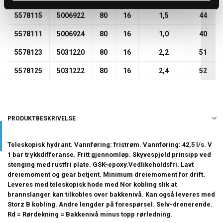
5578115
5006922
80
16
1,5
44
5578111
5006924
80
16
1,0
40
5578123
5031220
80
16
2,2
51
5578125
5031222
80
16
2,4
52
PRODUKTBESKRIVELSE
Teleskopisk hydrant. Vannføring: fristrøm. Vannføring: 42,5 l/s. V
1 bar trykkdifferanse. Fritt gjennomløp. Skyvespjeld prinsipp ved
stenging med rustfri plate. GSK-epoxy.Vedlikeholdsfri. Lavt
dreiemoment og gear betjent. Minimum dreiemoment for drift.
Leveres med teleskopisk hode med Nor kobling slik at
brannslanger kan tilkobles over bakkenivå. Kan også leveres med
Storz B kobling. Andre lengder på forespørsel. Selv-drenerende.
Rd = Rørdekning = Bakkenivå minus topp rørledning.