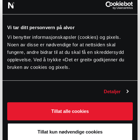
Teleskopisk hydrant med fritt gjennomløp
Vi tar ditt personvern på alvor
Vannføring: 180 m3/t (50 l/sek) ved 1,4 bar
Vi benytter informasjonskapsler (cookies) og pixels.
Fritt gjennomløp
Noen av disse er nødvendige for at nettsiden skal
Vedlikeholdsfri
fungere, andre bidrar til at du skal få en skreddersydd
Lavt dreiemoment og gear-betjent
Leveres med teleskopisk hode med Nor kobling
opplevelse. Ved å trykke «Det er greit» godkjenner du
bruken av cookies og pixels.
Produktstatus
Normalt lagerført
Detaljer
Variant-tabell
Tillat alle cookies
NRF nr.
Art. nr.
DN
PN
Rørdekning
Vekt
5578121
5031214
80
16
1,8
47
Tillat kun nødvendige cookies
5578113
5006926
80
16
1,25
42