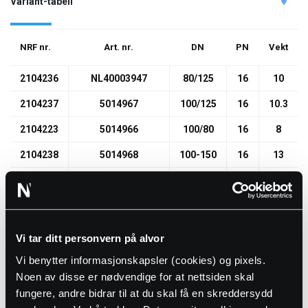
Variant-tabell
NRF nr.
Art. nr.
DN
PN
Vekt
2104236
NL40003947
80/125
16
10
2104237
5014967
100/125
16
10.3
2104223
5014966
100/80
16
8
2104238
5014968
100-150
16
13
2104224
NL40004739
125/80
16
9.4
2104225
5014970
125/100
16
10
2104227
5014972
150/100
16
13
Vi tar ditt personvern på alvor
2104226
5014971
150/80
16
12
Vi benytter informasjonskapsler (cookies) og pixels.
Noen av disse er nødvendige for at nettsiden skal
2104228
5014973
150/125
16
13.5
fungere, andre bidrar til at du skal få en skreddersydd
2104232
5014975
200/125
16
20.4