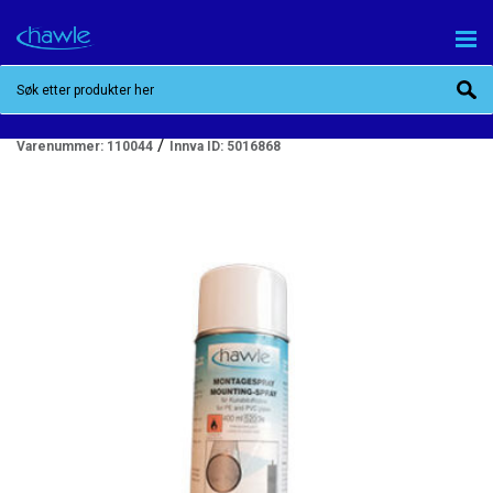
BAIO GLIDEMIDDEL SPRAY 0,4L
/
Varenummer:
110044
Innva ID:
5016868