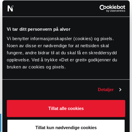
Variant-tabell
NRF nr.
Art. nr.
DN
PN
Vekt
Vi tar ditt personvern på alvor
Vi benytter informasjonskapsler (cookies) og pixels.
2104323
5014935
80
16
9.3
Noen av disse er nødvendige for at nettsiden skal
2104324
5014936
100
16
12.3
fungere, andre bidrar til at du skal få en skreddersydd
opplevelse. Ved å trykke «Det er greit» godkjenner du
2104325
5014937
125
16
17
bruken av cookies og pixels.
2104326
5014938
150
16
21.9
2104328
5014939
200
16
35
Detaljer
Tillat alle cookies
PRODUKTBESKRIVELSE
Tillat kun nødvendige cookies
Husk å bestille riktig pakning etter rørtype. Kan også gjøres