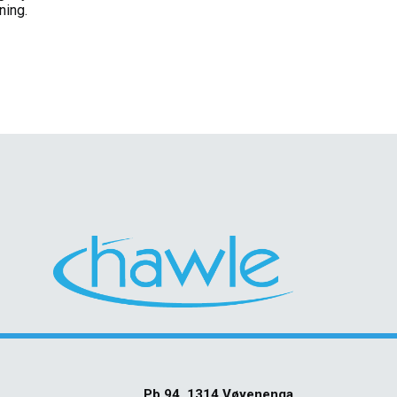
ning.
Pb 94, 1314 Vøyenenga