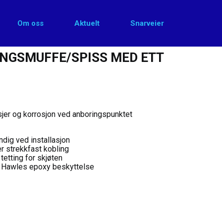
Om oss
Aktuelt
Snarveier
k PVC
INGSMUFFE/SPISS MED ETT
sjer og korrosjon ved anboringspunktet
dig ved installasjon
 strekkfast kobling
tetting for skjøten
t Hawles epoxy beskyttelse