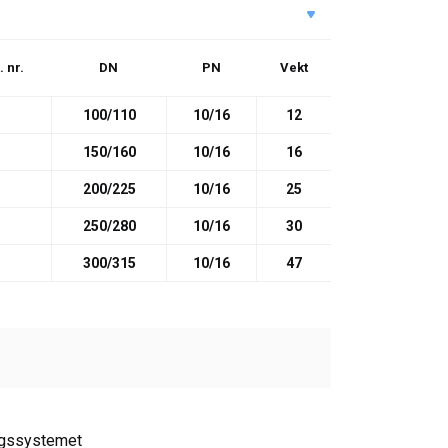
. nr.
DN
PN
Vekt
100/110
10/16
12
150/160
10/16
16
200/225
10/16
25
250/280
10/16
30
300/315
10/16
47
ingssystemet