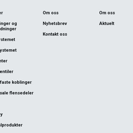
er
Om oss
Om oss
inger og
Nyhetsbrev
Aktuelt
edninger
Kontakt oss
ystemet
systemet
nter
entiler
faste koblinger
sale flensedeler
øy
lprodukter