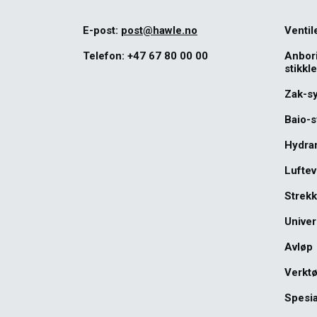
E-post:
post@hawle.no
Ventil
Telefon:
+47 67 80 00 00
Anbor
stikkl
Zak-s
Baio-
Hydra
Luftev
Strekk
Univer
Avløp
Verkt
Spesia