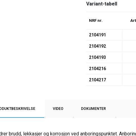
Variant-tabell
NRF nr.
Art
2104191
2104192
2104193
2104216
2104217
ODUKTBESKRIVELSE
VIDEO
DOKUMENTER
drer brudd, lekkasjer og korrosjon ved anboringspunktet. Anbor