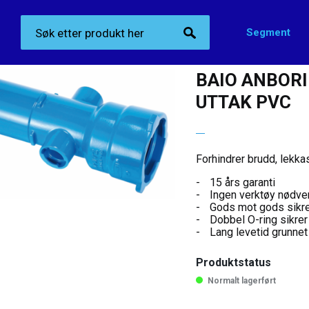
Segment
Produktkategorier
>
ZAK anboring
>
Baio Anboringsmuffe/spiss med ett utta
BAIO ANBOR
UTTAK PVC
Forhindrer brudd, lekka
15 års garanti
Ingen verktøy nødven
Gods mot gods sikrer
Dobbel O-ring sikrer 
Lang levetid grunne
Produktstatus
Normalt lagerført