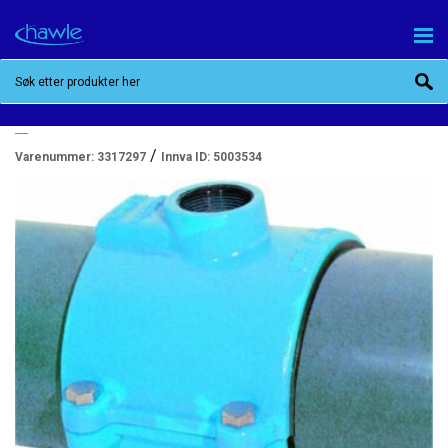
280 MM X 2″ RAAX-HAKU ANBORINGSKLAMMER
F/PLASTRØR, HAWLE 525
/
Varenummer:
3317297
Innva ID:
5003534