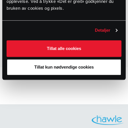
204 cm
opplevelse. Ved å trykke «Det er greit» godkjenner du
Dimensjoner
bruken av cookies og pixels.
280
DN
Detaljer
16
PN
Tillat alle cookies
DOKUMENTER
Tillat kun nødvendige cookies