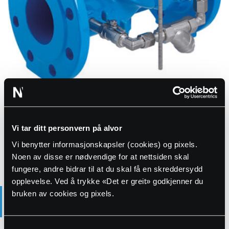
På/av ventil med elektrisk aktuator, Hawido
Produktstatus
Vi tar ditt personvern på alvor
Bestillingsvare
Vi benytter informasjonskapsler (cookies) og pixels.
Noen av disse er nødvendige for at nettsiden skal
fungere, andre bidrar til at du skal få en skreddersydd
opplevelse. Ved å trykke «Det er greit» godkjenner du
PRODUKTBESKRIVELSE
bruken av cookies og pixels.
Inngående trykk og vann-nivå kontroll med på/av kontroll-ventiler
med elektrisk aktuator