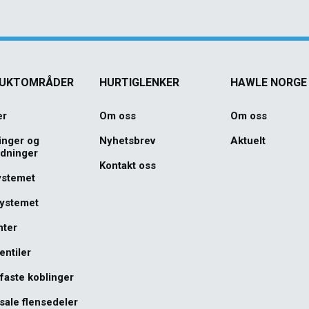
UKTOMRÅDER
HURTIGLENKER
HAWLE NORGE
er
Om oss
Om oss
inger og
Nyhetsbrev
Aktuelt
edninger
Kontakt oss
ystemet
systemet
nter
entiler
faste koblinger
sale flensedeler