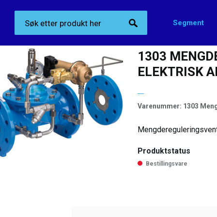
Segment
Produktkategorier
>
Reguleringsventiler
>
1303 Mengdereguleringsventil med 
1303 MENGD
ELEKTRISK 
Varenummer:
1303 Meng
Mengdereguleringsventi
Produktstatus
Bestillingsvare