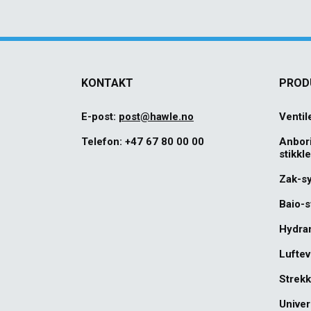
KONTAKT
PROD
E-post:
post@hawle.no
Ventil
Telefon:
+47 67 80 00 00
Anbor
stikkl
Zak-s
Baio-
Hydra
Luftev
Strekk
Univer