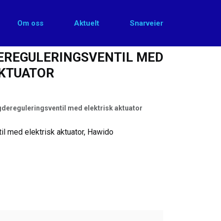
Om oss
Aktuelt
Snarveier
elektrisk aktuator
EREGULERINGSVENTIL MED
AKTUATOR
dereguleringsventil med elektrisk aktuator
l med elektrisk aktuator, Hawido