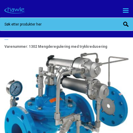
1302 MENGDEREGULERING MED
TRYKKREDUSERING
Varenummer:
1302 Mengderegulering med trykkredusering