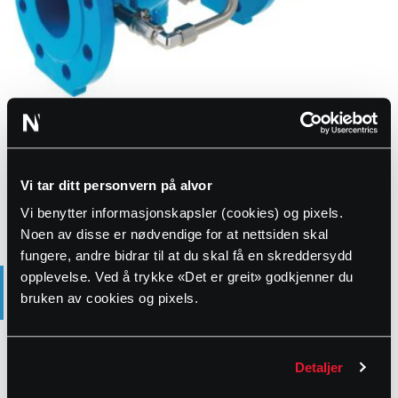
Mengderegulering med trykkredusering, Hawido
Produktstatus
Vi tar ditt personvern på alvor
Bestillingsvare
Vi benytter informasjonskapsler (cookies) og pixels.
Noen av disse er nødvendige for at nettsiden skal
fungere, andre bidrar til at du skal få en skreddersydd
PRODUKTBESKRIVELSE
opplevelse. Ved å trykke «Det er greit» godkjenner du
bruken av cookies og pixels.
Flytkontroll og begrensninger
Detaljer