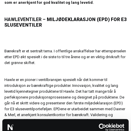
som er anerkjent for god kvalitet og lang levetid.
HAWLEVENTILER –
MILJØDEKLARASJON (EPD) FOR E3
SLUSEVENTILER
Bærekraft er et sentralt tema. I offentlige anskaffelser har etterspørselen
etter EPD økt spesielt i de siste to til tre årene og er en viktig drivkraft for
det grønne skiftet.
Hawle er en pioner i ventilbransjen spesielt når det kommer til
introduksjon av bærekraftige produkter. Innovasjon, kvalitet og lang
levetid kjennetegner produktene til Hawle. Det har tatt mange tiår å
perfeksjonere produksjonsprosessene og designet på produktene. De
går nå et skritt videre og presenterer den første miljødeklarasjon (EPD)
for E3 sluseventilporteføljen. EPDene er utarbeidet sammen med Daxner
& Merl, et anerkjent konsulentkontor for bærekraft. Validering og
publisering ble utført av Institut Bauen und Umwelt.