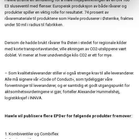
E3 sluseventil med flenser. Europeisk produksjon av både råvarer og
produkter spiller en viktig rolle for resultatet. 74 prosent av
råvaremateriale til produktene som Hawle produserer i Østerrike, fraktes
under 50 mil i radius til fabrikken.
Dersom de hadde brukt råvarer fra Østen i stedet for regionale kilder
med korte transportavstander, ville økningen av CO2-utslippene vært
doblet. Vi mener at hver unødvendige kilo CO2 er ett for mye.
– Som kvalitetsleverandør stiller vi også strenge krav til alle leverandører.
Alle må signere vår «Code of Conduct», som tydeliggjør våre
forventninger til leverandører, og er samtidig et godt utgangspunkt for
aktsomhetsvurderingene vi gjør, forteller Alexander Hummelshøj,
logistikksjef i INNVA.
Hawle vil publisere flere EPDer for følgende produkter fremover:
Kombiventiler og Combiflex