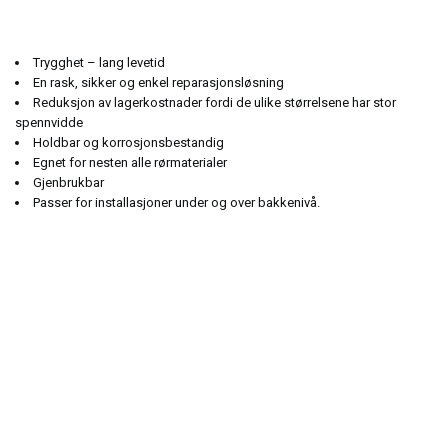
Trygghet – lang levetid
En rask, sikker og enkel reparasjonsløsning
Reduksjon av lagerkostnader fordi de ulike størrelsene har stor
spennvidde
Holdbar og korrosjonsbestandig
Egnet for nesten alle rørmaterialer
Gjenbrukbar
Passer for installasjoner under og over bakkenivå.