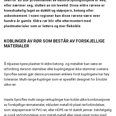
overfor. En stor prosentandel av vannforsyningslinjene er ved,
eller nærmer seg, slutten av sin levetid. Disse eldre rørene er
hovedsakelig laget av duktilt og støpejern, betong eller
asbestsement. I noen regioner kan disse rørene være over
hundre år gamle. Eldre rør blir ofte ettermontert med
plastmaterialer som er lettere og mer fleksible
.
KOBLINGER AV RØR SOM BESTÅR AV FORSKJELLIGE
MATERIALER
Å tilpasse nyere plastrør til eldre betong- og metallrør kan være en
utfordring dersom størrelser eller kuplingstyper ikke stemmer overens.
Synoflex-serien gjør denne prosessen enklere fordi kuplingene har høy
toleranse. Multi-range kuplinger som er spesifikt designet for å koble
ulike rør.
Hawle Synoflex multi-range rørkuplinger kan koble ulike kombinasjoner
av forskjellige rørmaterialer, inkludert metall-til-plast-rørforbindelser,
som støpejernsrør til PVC-rør, eller HDPE-rør til duktilt jernrør. Selvfølgelig
er også rørforbindelser som metall-metall eller plast-plast mulig med