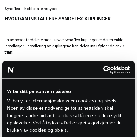
Synoflex – kobler alle rørtyper
HVORDAN INSTALLERE SYNOFLEX-KUPLINGER
En av hovedfordelene med Hawle Synoflex-kuplinger er deres enkle
installasjon. Installering av kuplingene kan deles inn i følgende enkle
trinn:
Trinn 1
Rengjør rust, skitt og annen skade fra rørene.
Trinn 2
Sørg for at den valgte kuplingen passer til rørets ytre diameter (OD) ved
Vi tar ditt personvern på alvor
å sjekke den medfølgende tabellen.
Trinn 3
Vi benytter informasjonskapsler (cookies) og pixels.
Velg riktig innføringsdybde fra den medfølgende tabellen.
Noen av disse er nødvendige for at nettsiden skal
Trinn 4
fungere, andre bidrar til at du skal få en skreddersydd
Stram boltene med riktig moment.
opplevelse. Ved å trykke «Det er greit» godkjenner du
Trinn 5
bruken av cookies og pixels.
Utfør en trykktest på røret og kuplingen. Hvis trykktesten mislykkes,