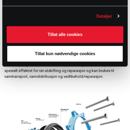
installer kuplingen på nytt og test igjen. Hvis testen er vellykket, er
installasjonen fullført.
Detaljer
RØRKOBLINGER FOR ENHVER SITUASJON
Tillat alle cookies
Synoflex tilbyr flere rørkoblinger som kan dekke et bredt spekter av
behov. Her er noen få eksempler:
Tillat kun nødvendige cookies
Korrosjonsbestandige adaptere som gir solide koblinger for alle vanlige
vannforsyningsrør (f.eks. stål, duktilt jern, PE og PVC). Dette produktet er
spesielt effektivt for rør-utskifting og reparasjon og kan brukes til
vanntransport, vanndistribusjon og vedlikehold/reparasjon.