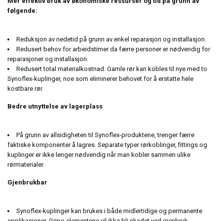
Mer effektiv bruk av økonomiske ressurser og tid på grunn av
følgende:
Reduksjon av nedetid på grunn av enkel reparasjon og installasjon.
Redusert behov for arbeidstimer da færre personer er nødvendig for
reparasjoner og installasjon.
Redusert total materialkostnad. Gamle rør kan kobles til nye med to
Synoflex-kuplinger, noe som eliminerer behovet for å erstatte hele
kostbare rør.
Bedre utnyttelse av lagerplass
På grunn av allsidigheten til Synoflex-produktene, trenger færre
faktiske komponenter å lagres. Separate typer rørkoblinger, fittings og
kuplinger er ikke lenger nødvendig når man kobler sammen ulike
rørmaterialer.
Gjenbrukbar
Synoflex-kuplinger kan brukes i både midlertidige og permanente
applikasjoner. Gripe-elementene vil ikke bli skadet ved gjenbruk.