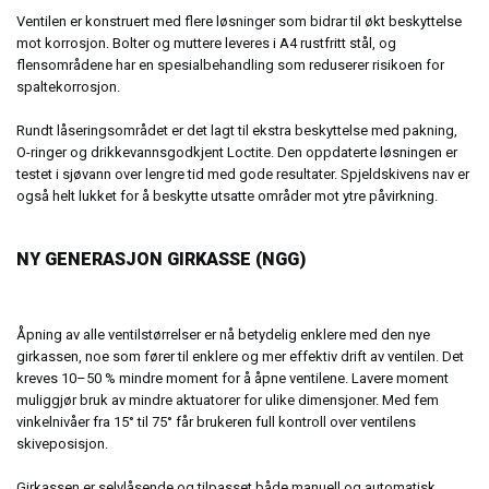
Ventilen er konstruert med flere løsninger som bidrar til økt beskyttelse
mot korrosjon. Bolter og muttere leveres i A4 rustfritt stål, og
flensområdene har en spesialbehandling som reduserer risikoen for
spaltekorrosjon.
Rundt låseringsområdet er det lagt til ekstra beskyttelse med pakning,
O-ringer og drikkevannsgodkjent Loctite. Den oppdaterte løsningen er
testet i sjøvann over lengre tid med gode resultater. Spjeldskivens nav er
også helt lukket for å beskytte utsatte områder mot ytre påvirkning.
NY GENERASJON GIRKASSE (NGG)
Åpning av alle ventilstørrelser er nå betydelig enklere med den nye
girkassen, noe som fører til enklere og mer effektiv drift av ventilen. Det
kreves 10–50 % mindre moment for å åpne ventilene. Lavere moment
muliggjør bruk av mindre aktuatorer for ulike dimensjoner. Med fem
vinkelnivåer fra 15° til 75° får brukeren full kontroll over ventilens
skiveposisjon.
Girkassen er selvlåsende og tilpasset både manuell og automatisk