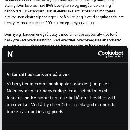
styring. Den leveres med IP68-beskyttelse og inngående aksling i
henhold til ISO-standard, slik at elektriske aktuatorer kan monteres
direkte uten ekstra tilpasninger. For å sikre lang levetid er girkassehuset
beskyttet med minimum 300 mikron epoksypulverlakk.
Den nye girkassen er også utstyrt med en endestopper utviklet for å
beskytte ved overbelastning. Ved eventuell overbevegelse absorberer
Polyamid GFR30 belastningen og fungerer som en beskyttende
komponent, slik at øvrige deler ikke tar skade.
Vi tar ditt personvern på alvor
Vi benytter informasjonskapsler (cookies) og pixels.
Noen av disse er nødvendige for at nettsiden skal
fungere, andre bidrar til at du skal få en skreddersydd
opplevelse. Ved å trykke «Det er greit» godkjenner du
bruken av cookies og pixels.