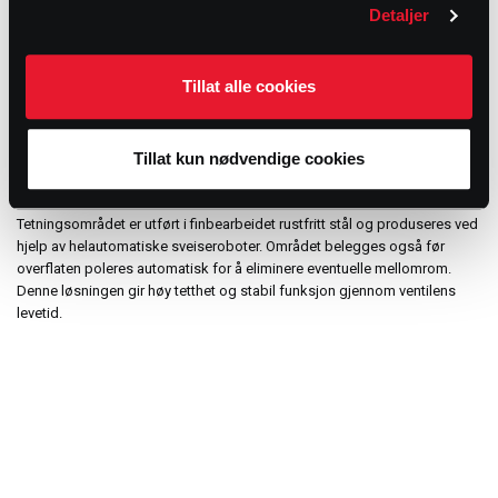
DESIGN FOR STABIL OG LANGVARIG DRIFT
Detaljer
Tillat alle cookies
Aksel og spjeldskive er koblet sammen med presist maskinerte
komponenter produsert med automatiserte CNC-prosesser. Dette gir
høy slitestyrke og stabil ytelse over tid. Ventilen er også utviklet med tørr
aksel-design og ekstra O-ringer for å redusere risikoen for korrosjon i
Tillat kun nødvendige cookies
akselområdet.
Tetningsområdet er utført i finbearbeidet rustfritt stål og produseres ved
hjelp av helautomatiske sveiseroboter. Området belegges også før
overflaten poleres automatisk for å eliminere eventuelle mellomrom.
Denne løsningen gir høy tetthet og stabil funksjon gjennom ventilens
levetid.